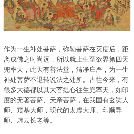
作为一生补处菩萨，弥勒菩萨在灭度后，距
离成佛之时尚远，所以就上生至欲界第四天
兜率天，此天有善法堂，清净庄严，为一生
补处菩萨不退转说法之处所。古往今来，有
很多大德都以其大菩提心往生兜率天，如印
度的无著菩萨、天亲菩萨，在我国有玄奘大
师、窥基大师，现代的太虚大师、印顺导
师、虚云长老等。