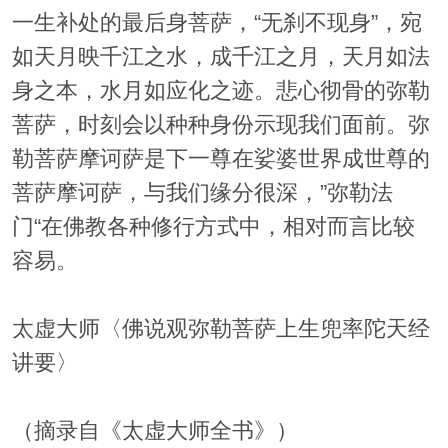
一生补处的最后身菩萨，“无刹不现身”，宛
如天月映千江之水，成千江之月，天月如法
身之本，水月如应化之迹。悲心彻骨的弥勒
菩萨，时刻会以种种身份示现我们面前。弥
勒菩萨摩诃萨是下一尊在娑婆世界成世尊的
菩萨摩诃萨，与我们缘分很深，”弥勒法
门“在佛教各种修行方式中，相对而言比较
容易。
太虚大师〈佛说观弥勒菩萨上生兜率陀天经
讲要〉
（摘录自《太虚大师全书》）