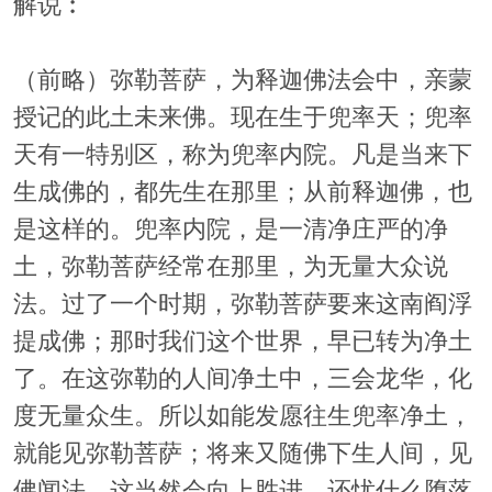
解说︰
（前略）弥勒菩萨，为释迦佛法会中，亲蒙
授记的此土未来佛。现在生于兜率天；兜率
天有一特别区，称为兜率内院。凡是当来下
生成佛的，都先生在那里；从前释迦佛，也
是这样的。兜率内院，是一清净庄严的净
土，弥勒菩萨经常在那里，为无量大众说
法。过了一个时期，弥勒菩萨要来这南阎浮
提成佛；那时我们这个世界，早已转为净土
了。在这弥勒的人间净土中，三会龙华，化
度无量众生。所以如能发愿往生兜率净土，
就能见弥勒菩萨；将来又随佛下生人间，见
佛闻法，这当然会向上胜进，还忧什么堕落