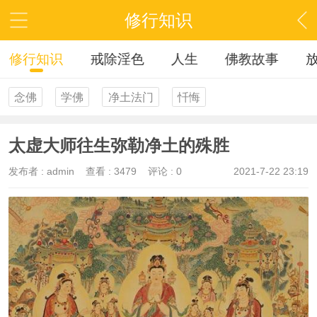
修行知识
修行知识
戒除淫色
人生
佛教故事
念佛
学佛
净土法门
忏悔
太虚大师往生弥勒净土的殊胜
发布者 :
admin
查看 :
3479
评论 : 0
2021-7-22 23:19