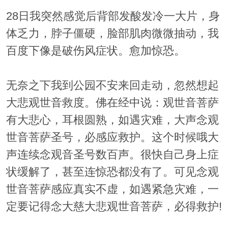
28日我突然感觉后背部发酸发冷一大片，身
体乏力，脖子僵硬，脸部肌肉微微抽动，我
百度下像是破伤风症状。愈加惊恐。
无奈之下我到公园不安来回走动，忽然想起
大悲观世音救度。佛在经中说：观世音菩萨
有大悲心，耳根圆熟，如遇灾难，大声念观
世音菩萨圣号，必感应救护。这个时候哦大
声连续念观音圣号数百声。很快自己身上症
状缓解了，甚至连惊恐都没有了。可见念观
世音菩萨感应真实不虚，如遇紧急灾难，一
定要记得念大慈大悲观世音菩萨，必得救护!