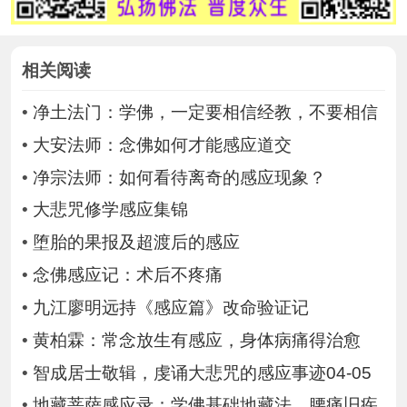
相关阅读
•
净土法门：学佛，一定要相信经教，不要相信
•
大安法师：念佛如何才能感应道交
•
净宗法师：如何看待离奇的感应现象？
•
大悲咒修学感应集锦
•
堕胎的果报及超渡后的感应
•
念佛感应记：术后不疼痛
•
九江廖明远持《感应篇》改命验证记
•
黄柏霖：常念放生有感应，身体病痛得治愈
•
智成居士敬辑，虔诵大悲咒的感应事迹04-05
•
地藏菩萨感应录：学佛基础地藏法，腰痛旧疾