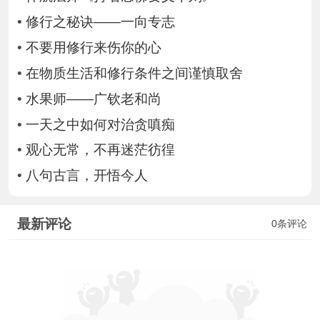
•
修行之秘诀——一向专志
•
不要用修行来伤你的心
•
在物质生活和修行条件之间谨慎取舍
•
水果师——广钦老和尚
•
一天之中如何对治贪嗔痴
•
观心无常，不再迷茫彷徨
•
八句古言，开悟今人
最新评论
0条评论