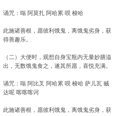
诵咒：嗡 阿莫扎 阿哈累 呗 梭哈
此施诸善根，愿彼利饿鬼，离饿鬼劣身，获
得善趣乐。
（二）大便时，观想自身宝瓶内无量妙膳溢
出，无数饿鬼食之，遂其所愿，喜悦充满。
诵咒：嗡 阿比叉 阿哈累 呗 梭哈 萨儿瓦 贼
达呢 喀喀喀诃
此施诸善根，愿彼利饿鬼，离饿鬼劣身，获