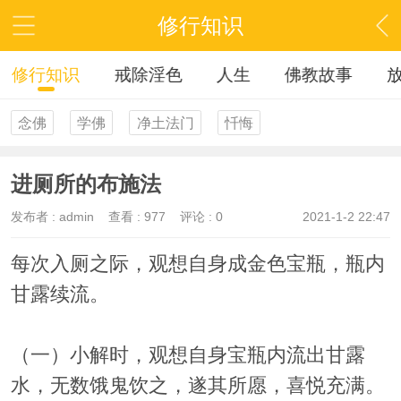
修行知识
修行知识
戒除淫色
人生
佛教故事
念佛
学佛
净土法门
忏悔
进厕所的布施法
发布者 :
admin
查看 :
977
评论 : 0
2021-1-2 22:47
每次入厕之际，观想自身成金色宝瓶，瓶内
甘露续流。
（一）小解时，观想自身宝瓶内流出甘露
水，无数饿鬼饮之，遂其所愿，喜悦充满。