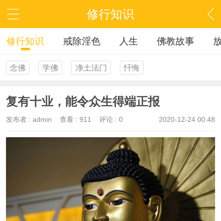
修行知识
修行知识
戒除淫色
人生
佛教故事
念佛
学佛
净土法门
忏悔
复有十业，能令众生得端正报
发布者 :
admin
查看 :
911
评论 : 0
2020-12-24 00:48