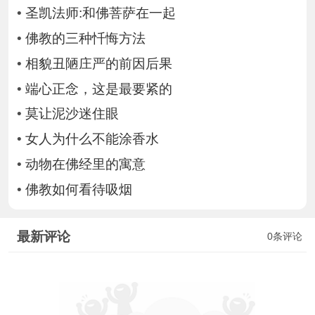
•
圣凯法师:和佛菩萨在一起
•
佛教的三种忏悔方法
•
相貌丑陋庄严的前因后果
•
端心正念，这是最要紧的
•
莫让泥沙迷住眼
•
女人为什么不能涂香水
•
动物在佛经里的寓意
•
佛教如何看待吸烟
最新评论
0条评论