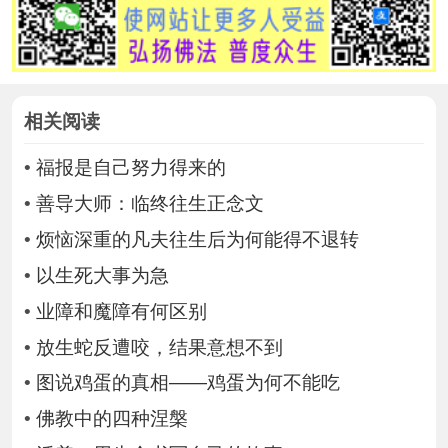
相关阅读
•
福报是自己努力得来的
•
善导大师：临终往生正念文
•
烦恼深重的凡夫往生后为何能得不退转
•
以生死大事为急
•
业障和魔障有何区别
•
放生蛇反遭咬，结果意想不到
•
图说鸡蛋的真相——鸡蛋为何不能吃
•
佛教中的四种涅槃