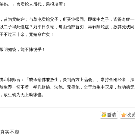
杀伤。」言卖蛇人后代，果报凄厉！
，昔为卖蛇户；与草屯卖蛇父子，所受业报同。即家中之子，皆得奇症—
以二子得此怪症？乃平日杀蛇，每由颈部首刃，再剥除蛇皮，故其死状同
子不过三十余，竟短命亡矣！
报明如镜，能不悚惕乎！
佛印禅师言：「戒杀念佛兼放生，决到西方上品会。」常持金刚经者，深
放生即一切不着，举凡财施、法施、无畏施，全于放生中灭度，故功德无
，放生确为无上助缘也。
邀请
收
真实不虚