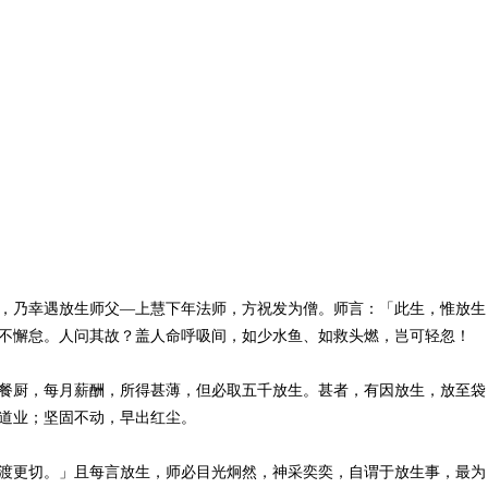
，乃幸遇放生师父—上慧下年法师，方祝发为僧。师言：「此生，惟放生
不懈怠。人问其故？盖人命呼吸间，如少水鱼、如救头燃，岂可轻忽！
餐厨，每月薪酬，所得甚薄，但必取五千放生。甚者，有因放生，放至袋
道业；坚固不动，早出红尘。
渡更切。」且每言放生，师必目光炯然，神采奕奕，自谓于放生事，最为