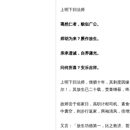
上明下归法师
生
蔼然仁者，貌似广公。
师胡为来？厥作放生。
亲承遗诫，自养谦光。
问何所喜？安乐吉祥。
网
上明下归法师，僧腊十年，其剃度因缘
尔！」其放生已二十载，焚膏继晷，终
故师尝于俗家日，虽职计程司机、素食
中囊空，则步行返家，两袖清风，倍增
又言：「放生功德第一，比之救济、普