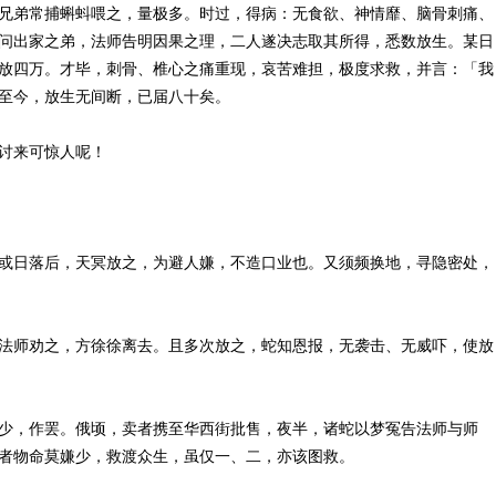
兄弟常捕蝌蚪喂之，量极多。时过，得病：无食欲、神情靡、脑骨刺痛、
问出家之弟，法师告明因果之理，二人遂决志取其所得，悉数放生。某日
放四万。才毕，刺骨、椎心之痛重现，哀苦难担，极度求救，并言：「我
至今，放生无间断，已届八十矣。
讨来可惊人呢！
或日落后，天冥放之，为避人嫌，不造口业也。又须频换地，寻隐密处，
法师劝之，方徐徐离去。且多次放之，蛇知恩报，无袭击、无威吓，使放
少，作罢。俄顷，卖者携至华西街批售，夜半，诸蛇以梦冤告法师与师
者物命莫嫌少，救渡众生，虽仅一、二，亦该图救。