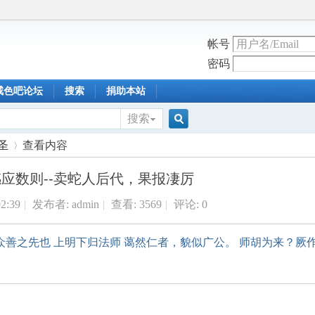
帐号
密码
戒色吧论坛
搜索
捐助本站
搜索
搜
圣
查看内容
应数则--卖蛇人后代，果报凄厉
索
02:39
|
发布者:
admin
|
查看:
3569
|
评论: 0
›
众善之先也 上明下归法师 蔼然仁者，貌似广公。 师胡为来？厥