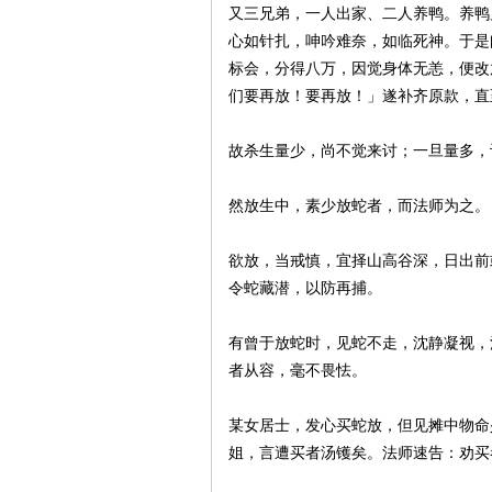
又三兄弟，一人出家、二人养鸭。养鸭
心如针扎，呻吟难奈，如临死神。于是
标会，分得八万，因觉身体无恙，便改
们要再放！要再放！」遂补齐原款，直
故杀生量少，尚不觉来讨；一旦量多，
然放生中，素少放蛇者，而法师为之。
欲放，当戒慎，宜择山高谷深，日出前
令蛇藏潜，以防再捕。
有曾于放蛇时，见蛇不走，沈静凝视，
者从容，毫不畏怯。
某女居士，发心买蛇放，但见摊中物命
姐，言遭买者汤镬矣。法师速告：劝买