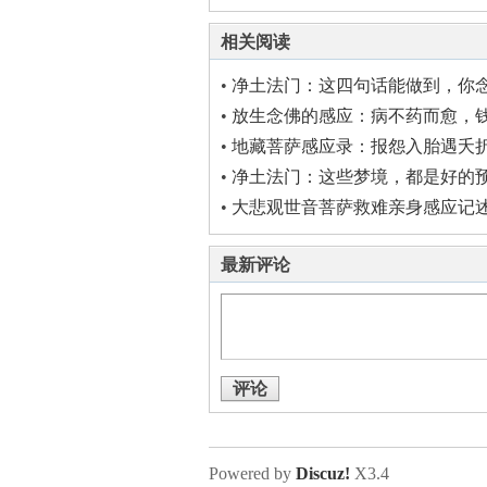
相关阅读
•
净土法门：这四句话能做到，你
佛就有感应
•
放生念佛的感应：病不药而愈，
•
地藏菩萨感应录：报怨入胎遇夭
谢恩
•
净土法门：这些梦境，都是好的
感应！
•
大悲观世音菩萨救难亲身感应记
最新评论
评论
Powered by
Discuz!
X3.4