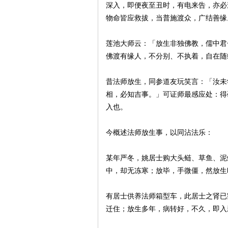
深入，即便夜至丑时，有电来告，亦必
物命皆应救拔，当普施渡众，广结善缘
莲池大师云：「放生非独佛教，儒中君
佛渡有缘人，不分别、不执着，自在随
昔法师放生，同参道友玩笑言：「汝未
相，必知吉事。」可证师最感应处：得
入也。
今概述法师放生事，以同沾法乐：
某年严冬，姚居士购大头鲢、草鱼、泥
中，却无冻寒；放毕，手微僵，然放生
有居士供养法师箱型车，此居士之肾已
迁住；放生多年，病转好，不久，即入