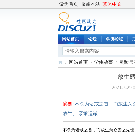
设为首页
收藏本站
繁体中文
网站首页
论坛
学佛论坛
网站首页
学佛故事
灵验显
放生感
2021-7-29 
度
›
›
›
摘要
: 不杀为诸戒之首，而放生为
放生。 亲承遗诫 ...
不杀为诸戒之首，而放生为众善之先也