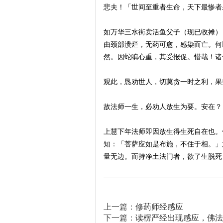
悲夫！「世间至重者生命，天下最惨者
如万华三水街卖活鱼父子（现已收摊）
由颈部溃烂，无药可愈，感染而亡。何
然。因蛇瞋心重，其受报促。惜哉！诸
观此，恳劝世人，切莫贪一时之利，果
故法师一生，必劝人放生为要。安在？
上慧下年法师即因放生得生死自在也。
知：「菩萨应如是布施，不住于相。」
量无边。而持净土法门者，欲了生脱死
上一篇：
修药师经感应
下一篇：
读楞严经出现感应，佛法