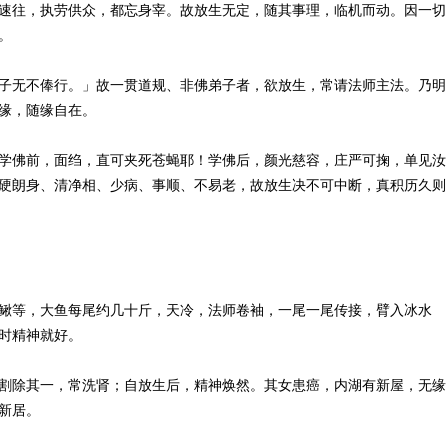
速往，执劳供众，都忘身宰。故放生无定，随其事理，临机而动。因一切
。
子无不俸行。」故一贯道规、非佛弟子者，欲放生，常请法师主法。乃明
缘，随缘自在。
学佛前，面绉，直可夹死苍蝇耶！学佛后，颜光慈容，庄严可掬，单见汝
硬朗身、清净相、少病、事顺、不易老，故放生决不可中断，真积历久则
鳅等，大鱼每尾约几十斤，天冷，法师卷袖，一尾一尾传接，臂入冰水
时精神就好。
割除其一，常洗肾；自放生后，精神焕然。其女患癌，内湖有新屋，无缘
新居。