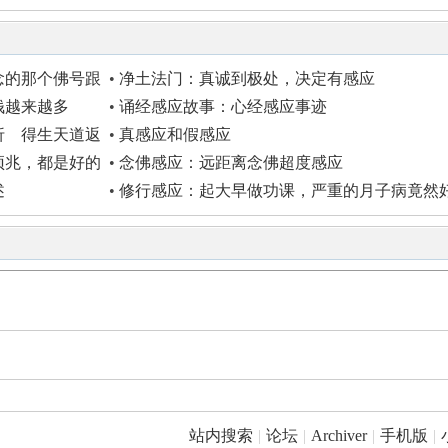
念的那个佛号跟
•
净土法门：真诚到极处，决定有感应
钱越来越多
•
诵经感应故事：心经感应事迹
折 得生天道返
•
真感应和假感应
预兆，都是好的
•
念佛感应：远距离念佛超度感应
述
•
修行感应：起大早做功课，严重的月子病竟然
了
站内搜索
|
论坛
|
Archiver
|
手机版
|