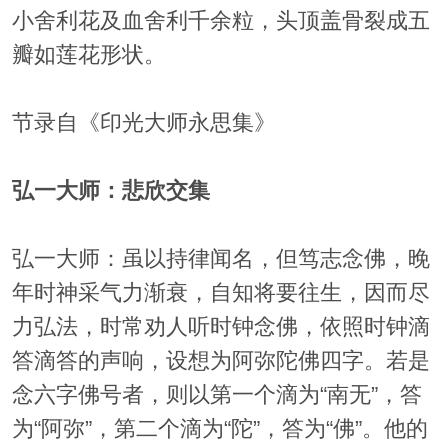
小舍利花及血舍利千余粒，头顶盖骨裂成五
瓣如莲花形状。
节录自《印光大师永思集》
弘一大师：悲欣交集
弘一大师：虽以持律闻名，但笃志念佛，晚
年时神采气力渐衰，自知将要往生，因而尽
力弘法，时常劝人听时钟念佛，依照时钟滴
答滴答的声响，设想为阿弥陀佛四字。若是
念六字佛号者，则以第一个滴为“南无”，答
为“阿弥”，第二个滴为“陀”，答为“佛”。他的