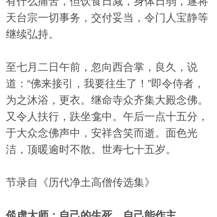
有什么痛苦，但饮食日减，身体日弱，遂将
天台宗一切事务，交付妥当，令门人宝静等
继续弘持。
至七月二日午前，忽向西合掌，良久，说
道：“佛来接引，我要往生了！”即令侍者，
为之沐浴，更衣。继命寺众齐集大殿念佛。
又令人扶行，趺坐龛中。午后一点十五分，
于大众念佛声中，安祥含笑而逝。面色光
洁，顶暖逾时不散。世寿七十五岁。
节录自《历代净土高僧传选集》
倓虚大师：自己的生死，自己能作主