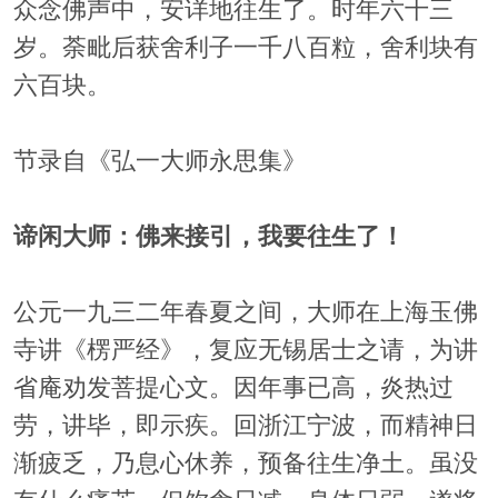
众念佛声中，安详地往生了。时年六十三
岁。荼毗后获舍利子一千八百粒，舍利块有
六百块。
节录自《弘一大师永思集》
谛闲大师：佛来接引，我要往生了！
公元一九三二年春夏之间，大师在上海玉佛
寺讲《楞严经》，复应无锡居士之请，为讲
省庵劝发菩提心文。因年事已高，炎热过
劳，讲毕，即示疾。回浙江宁波，而精神日
渐疲乏，乃息心休养，预备往生净土。虽没