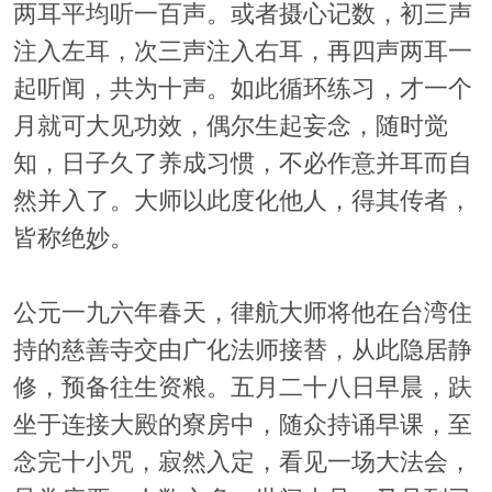
两耳平均听一百声。或者摄心记数，初三声
注入左耳，次三声注入右耳，再四声两耳一
起听闻，共为十声。如此循环练习，才一个
月就可大见功效，偶尔生起妄念，随时觉
知，日子久了养成习惯，不必作意并耳而自
然并入了。大师以此度化他人，得其传者，
皆称绝妙。
公元一九六年春天，律航大师将他在台湾住
持的慈善寺交由广化法师接替，从此隐居静
修，预备往生资粮。五月二十八日早晨，趺
坐于连接大殿的寮房中，随众持诵早课，至
念完十小咒，寂然入定，看见一场大法会，