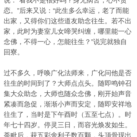
说：“看我不是很好吗？身无病苦，心不贪
恋。”后来又说：“此生多么幸运，老了而能
出家，又得你们这些道友助念往生。若不出
家，此时为妻室儿女啼哭纠缠，哪里能一心
念佛，不得一心，怎能往生？”说完就独自
回寮。
过不多久，呼唤广化法师来，广化问他是否
往生的时间到了？大师点点头。随即鸣钟召
集大众助念，大师也随众念佛，刚开始声音
紧凑而急促，渐渐小声而安定，随即安祥地
往生了，当时是下午酉时（五至七点）。时
年七十四岁。停灵三日，而容光焕发如生。
荼毗后，获五彩舍利子数百颗，头顶骨现出