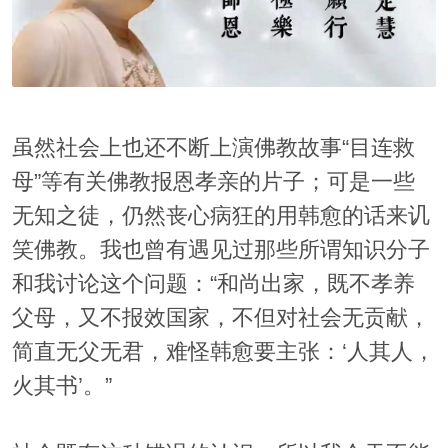
虽然社会上也还不断上演佛教故事“目连救
母”等有关佛教报恩孝亲的片子；可是一些
无知之徒，仍然丧心病狂的用韩愈的话来讥
笑佛教。我也曾有遇见过那些所谓知识分子
和我讨论这个问题：“和尚出家，既不孝养
父母，又不报效国家，不但对社会无贡献，
简直无父无君，难怪韩愈要主张：‘人其人，
火其书’。”