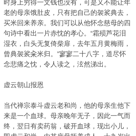
时身上穷得一文钱也没有，可是又不能让年
老的母亲饿肚皮，只有把自己的袈裟典去，
买米回来养亲。我们可以从他怀念慈母的四
句诗中看出一片赤忱的孝心。“霜殒芦花泪
湿衣，白头无复倚柴扉，去年五月黄梅雨，
曾典袈裟籴米归。”寥寥二十八字，道尽怀
念悲痛之忱，令人读之，泫然涕出。
虚云朝山报恩
当代禅宗泰斗虚云老和尚，他的母亲生他下
来是一个血球。母亲晚年无子，因此一气而
终，翌日有卖药翁，破开血球，现出小儿，