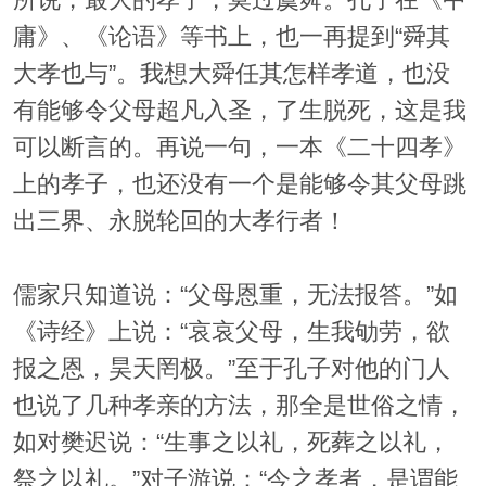
所说，最大的孝子，莫过虞舜。孔子在《中
庸》、《论语》等书上，也一再提到“舜其
大孝也与”。我想大舜任其怎样孝道，也没
有能够令父母超凡入圣，了生脱死，这是我
可以断言的。再说一句，一本《二十四孝》
上的孝子，也还没有一个是能够令其父母跳
出三界、永脱轮回的大孝行者！
儒家只知道说：“父母恩重，无法报答。”如
《诗经》上说：“哀哀父母，生我劬劳，欲
报之恩，昊天罔极。”至于孔子对他的门人
也说了几种孝亲的方法，那全是世俗之情，
如对樊迟说：“生事之以礼，死葬之以礼，
祭之以礼。”对子游说：“今之孝者，是谓能