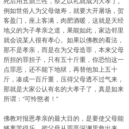
死后用五鼎三牲，祭之以礼就成为大孝了。
例如世俗人为父母做寿，就要大开屠场，贺
客盈门，座上客满，肉肥酒暖，这就是天经
地义的为子孝亲之道，果能如此，家边邻里
就会说某人很有孝心。如果以佛教的看法，
那不是孝亲，而是在为父母造罪，本来父母
所担的罪担子，只有五十斤重，你恐怕这一
点罪恶，还不能下地狱，再替他加上五十
斤，凑成一百斤重，压得父母透不过气来，
那就是大家公认有名的大孝子了，真是如来
所谓：“可怜愍者！”
佛教对报恩孝亲的最大目的，是要使父母能
够离苦得乐，把父母从罪恶深渊里救出来，