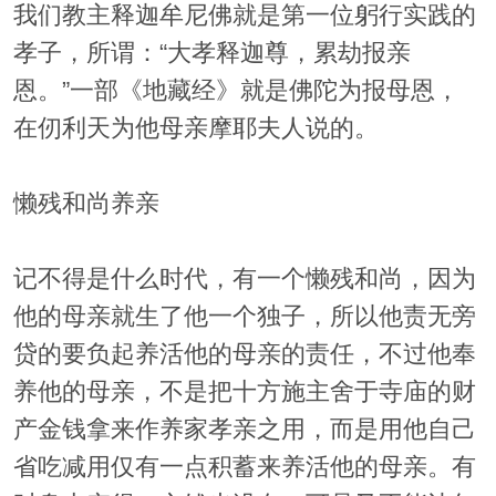
我们教主释迦牟尼佛就是第一位躬行实践的
孝子，所谓：“大孝释迦尊，累劫报亲
恩。”一部《地藏经》就是佛陀为报母恩，
在仞利天为他母亲摩耶夫人说的。
懒残和尚养亲
记不得是什么时代，有一个懒残和尚，因为
他的母亲就生了他一个独子，所以他责无旁
贷的要负起养活他的母亲的责任，不过他奉
养他的母亲，不是把十方施主舍于寺庙的财
产金钱拿来作养家孝亲之用，而是用他自己
省吃减用仅有一点积蓄来养活他的母亲。有