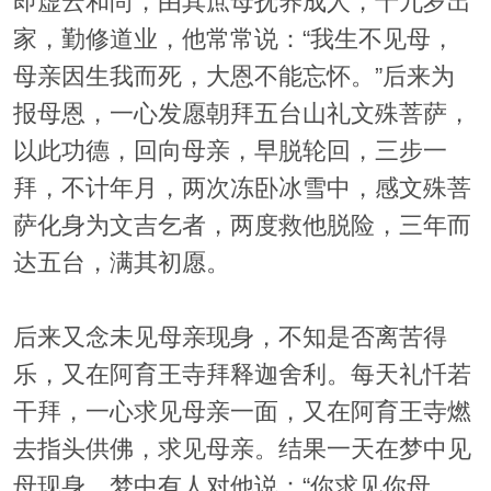
即虚云和尚，由其庶母抚养成人，十九岁出
家，勤修道业，他常常说：“我生不见母，
母亲因生我而死，大恩不能忘怀。”后来为
报母恩，一心发愿朝拜五台山礼文殊菩萨，
以此功德，回向母亲，早脱轮回，三步一
拜，不计年月，两次冻卧冰雪中，感文殊菩
萨化身为文吉乞者，两度救他脱险，三年而
达五台，满其初愿。
后来又念未见母亲现身，不知是否离苦得
乐，又在阿育王寺拜释迦舍利。每天礼忏若
干拜，一心求见母亲一面，又在阿育王寺燃
去指头供佛，求见母亲。结果一天在梦中见
母现身。梦中有人对他说：“你求见你母