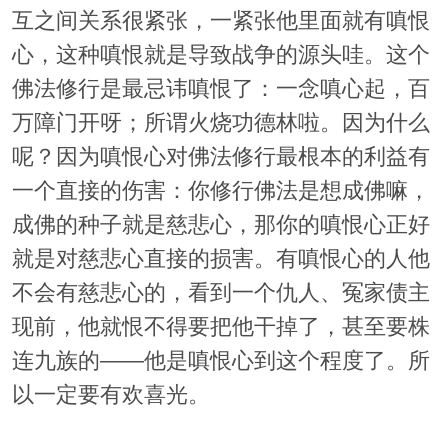
互之间关系很紧张，一紧张他里面就有嗔恨
心，这种嗔恨就是导致战争的源头哇。这个
佛法修行是最忌讳嗔恨了：一念嗔心起，百
万障门开呀；所谓火烧功德林啦。因为什么
呢？因为嗔恨心对佛法修行最根本的利益有
一个直接的伤害：你修行佛法是想成佛嘛，
成佛的种子就是慈悲心，那你的嗔恨心正好
就是对慈悲心直接的损害。有嗔恨心的人他
不会有慈悲心的，看到一个仇人、冤家债主
现前，他就恨不得要把他干掉了，甚至要株
连九族的——他是嗔恨心到这个程度了。所
以一定要有欢喜光。