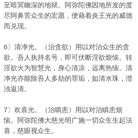
至暗冥幽深的地狱。阿弥陀佛因地所发的度
尽阿鼻苦众生的宏愿，便藉着炎王光的威德
而兑现。
6〕清净光。（治贪欲）用以对治众生的贪
欲。吾人执持名号，即可伏断淫欲烦恼。转
淫欲火为智慧光，身心清凉，远离热恼。清
净光亦能除吾人多劫的罪垢，如清水珠，澄
浊返清。
7〕欢喜光。（治嗔恚）用以对治瞋恚烦
恼。阿弥陀佛大慈光明广施一切众生生起法
喜，慈眼视众生。