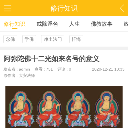
修行知识
修行知识
戒除淫色
人生
佛教故事
念佛
学佛
净土法门
忏悔
阿弥陀佛十二光如来名号的意义
发布者 :
admin
查看 :
751
评论 : 0
2020-12-21 13:33
原作者 : 大安法师