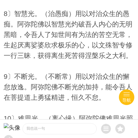
8〕智慧光。（治愚痴）用以对治众生的愚
痴。阿弥陀佛以智慧光灼破吾人内心的无明
黑暗，令吾人了知世间有为法的苦空无常，
生起厌离娑婆欣求极乐的心，以文殊智专修
一行三昧，获得离生死苦得涅槃乐之大利。
9〕不断光。（不断常）用以对治众生的懈
怠放逸。阿弥陀佛不断光的加持，能令吾人
在菩提道上勇猛精进，恒久不怠。
导航
10〕难思光。（离心缘）阿弥陀佛难思光照
遍法界，令蒙光照触的众生信解阿弥陀佛不
我也说一句