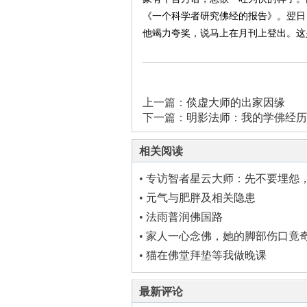
《一个科学者研究佛经的报告》。翌日
他竭力夸奖，说马上在月刊上登出。这
上一篇：
倓虚大师的出家因缘
下一篇：
明影法师：我的学佛经历
相关阅读
•
专访智者星云大师：先不要埋怨
个好人
•
元气与肥胖及相关隐患
•
法雨普润佛国路
•
家人一心念佛，她的脚部伤口竟
•
猫在佛堂拜垫等我做晚课
最新评论