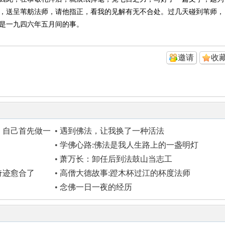
，送呈苇舫法师，请他指正，看我的见解有无不合处。过几天碰到苇师，
是一九四六年五月间的事。
邀请
收
，自己首先做一
•
遇到佛法，让我换了一种活法
•
学佛心路:佛法是我人生路上的一盏明灯
•
萧万长：卸任后到法鼓山当志工
奇迹愈合了
•
高僧大德故事:蹬木杯过江的杯度法师
•
念佛一日一夜的经历