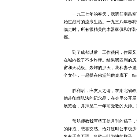
一九三七年的春天，我调任南昌空军
始过战时的流浪生活。一九三八年春我
临走时，所有很精美的木器家俱和洋装
都。
到了成都以后，工作很闲，住屋又宽
在城内投了不少炸弹。结果我四周的房
窗和天花板。轰炸的那天，我和妻子避
个女仆，一起躲在佛堂的供桌底下，结
胜利后，应友人之请，在湖北省政府
他赴印缅弘法的纪念品，在会里公开展
展览会，并拜见二十年前受教的大师。
苇舫师教我写些正信月刊的稿子，我
的怀抱，悲喜交感。恰好这时公事极少
象有千言万语，急欲一吐为快的样子。