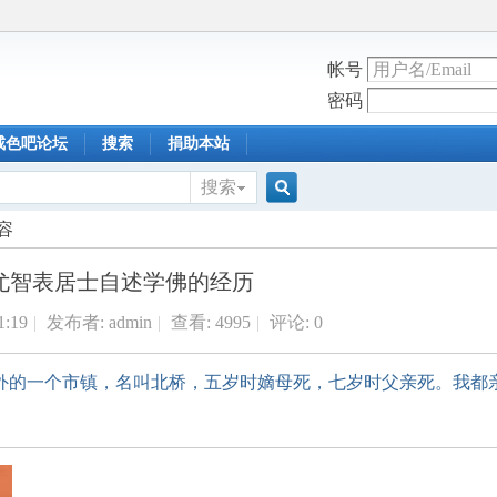
帐号
密码
戒色吧论坛
搜索
捐助本站
搜索
搜
容
尤智表居士自述学佛的经历
索
1:19
|
发布者:
admin
|
查看:
4995
|
评论: 0
外的一个市镇，名叫北桥，五岁时嫡母死，七岁时父亲死。我都