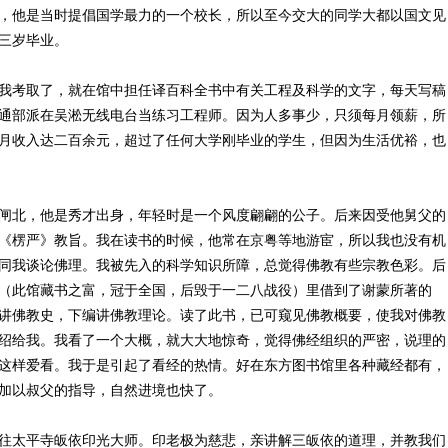
，他是当时提倡国学最力的一个校长，所以至今交大的同学大都以国文见
三岁毕业。
考取了，就在馆中担任译百科全书中有关工程及科学的文字，每天写稿
通部派在吴淞无线电台当练习工程师。因为人多事少，只须每月领薪，所
月收入达二百余元，超过了任何大学刚毕业的学生，但因为生活优裕，也
北，他是秀才出身，年轻时是一个风度翩翩的公子。后来因受他舅父的
《楞严》教旨。我在读书的时候，他常在京粤等地游宦，所以我也没有机
同我谈论佛理。我被先入的科学知识所障，总觉得佛教有些宗教色彩。后
（此馆藏书之富，冠于全国，后毁于一二八战役）里借到了谢蒙所著的
讲佛教史，下编讲佛教理论。读了此书，已可窥见佛教概要，使我对佛教
绍给我。我看了一个大概，就大大地惊奇，觉得佛经组织的严密，说理的
这样爱看。我于是引起了看经的热情。好在东方图书馆里各种藏经都有，
加以叔父的指导，自然进境也快了。
太平寺皈依印光大师。印老极为慈悲，亲讲解三皈依的道理，并教我们