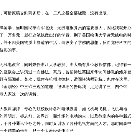
可惜原稿交到商务后，在一二八之役全部烧毁，没有出版。
留学，当时国民革命军北伐，无线电报务员的需要很大，因此我就开办
了一万多元，就把这笔钱做出洋的学费。到了美国哈佛大学读无线电的时
，并不因美国物质上舒适的生活，而改变了学佛的思想，反而觉得科学的
益彰的事。
线电教官，同时兼任浙江大学教授、浙大颇有几位教授信佛，记得有一
的座谈会上讲演过一次佛法。其后，曾招待过英国来华访问佛教的鲍乐登
颇有隔阂处。某次，我住在杭州功德林，适圆瑛法师到杭，也住在这里。
《金刚经》中三谛三观的道理，很详细的告诉我，足足讲了三、四个钟
老人家这一次的讲解。
教课辞掉，专心为航校设计各种电讯设备，如飞机与飞机，飞机与地
的照明灯、标志灯、边界灯，轰炸场的电动炮火，以及教室内的各种新式
，于各种通讯业务之外，同时又训练了各种电气方面的人才。那时同事中
一个精美的佛堂，只一个人看经念佛而已。