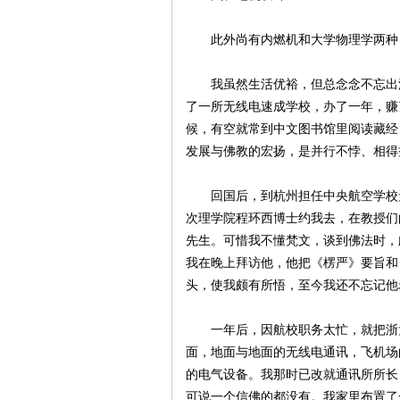
此外尚有内燃机和大学物理学两种，
我虽然生活优裕，但总念念不忘出洋
了一所无线电速成学校，办了一年，赚
候，有空就常到中文图书馆里阅读藏经
发展与佛教的宏扬，是并行不悖、相得
回国后，到杭州担任中央航空学校无
次理学院程环西博士约我去，在教授们
先生。可惜我不懂梵文，谈到佛法时，
我在晚上拜访他，他把《楞严》要旨和
头，使我颇有所悟，至今我还不忘记他
一年后，因航校职务太忙，就把浙大
面，地面与地面的无线电通讯，飞机场
的电气设备。我那时已改就通讯所所长
可说一个信佛的都没有。我家里布置了