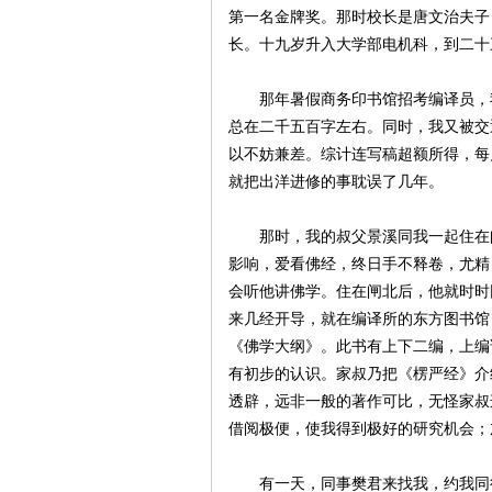
第一名金牌奖。那时校长是唐文治夫子
长。十九岁升入大学部电机科，到二十
那年暑假商务印书馆招考编译员，我
总在二千五百字左右。同时，我又被交
以不妨兼差。综计连写稿超额所得，每
就把出洋进修的事耽误了几年。
那时，我的叔父景溪同我一起住在闸
影响，爱看佛经，终日手不释卷，尤精
会听他讲佛学。住在闸北后，他就时时
来几经开导，就在编译所的东方图书馆
《佛学大纲》。此书有上下二编，上编
有初步的认识。家叔乃把《楞严经》介
透辟，远非一般的著作可比，无怪家叔
借阅极便，使我得到极好的研究机会；
有一天，同事樊君来找我，约我同往