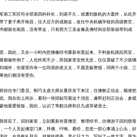
第三军区司令部第四科科长，到差不久，就遭到敌机的大轰炸，从此开
带了妻子离开南昌，往大后方的成都走，改任中央机械学校的高级教官。
书都留在南昌，没有带走，只有西方三圣金像及佛经则全部装箱带到成
，因此，又在一小时内把佛像经书重新布置起来。不料敌机跟踪而至，
屋都被炸倒了，人也炸死不少，而我家里安然无恙，仅仅震破了不少玻璃
到城外，但屋里尚有一位同居的老太太，不愿意躲警报，同两个小孩、三
果他们都没有受伤。
担任专门委员。刚巧太虚大师从重庆东下来汉，住佛教正信会，顺便把
览。我在街上闲步，看到一张招贴写着这个消息，遂即赶到正信会，参观
蒙他垂爱留饭，因此，认识了苇舫法师和吕九成等诸居士。
答应了。回到家里，立刻重新布置佛堂、整理经书，仿佛游子回到慈母
，一个人关起佛堂门来，拜佛、忏悔、看经，忽觉一腔心事涌上心头，好
因此，在恭敬礼拜后，就展纸挥毫，竟七日之力，写好了一篇文字，题为