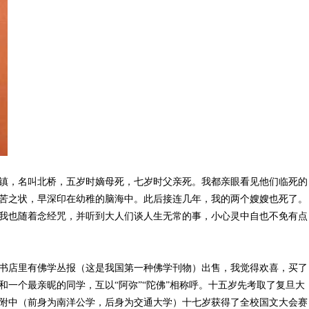
，名叫北桥，五岁时嫡母死，七岁时父亲死。我都亲眼看见他们临死的
苦之状，早深印在幼稚的脑海中。此后接连几年，我的两个嫂嫂也死了。
我也随着念经咒，并听到大人们谈人生无常的事，小心灵中自也不免有点
店里有佛学丛报（这是我国第一种佛学刊物）出售，我觉得欢喜，买了
和一个最亲昵的同学，互以“阿弥”“陀佛”相称呼。十五岁先考取了复旦大
附中（前身为南洋公学，后身为交通大学）十七岁获得了全校国文大会赛