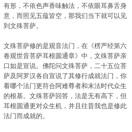
有形，不依色声香味触法，不依眼耳鼻舌身
意，而照见五蕴皆空，那我们当下就可以见
到文殊菩萨。
文殊菩萨修的是观音法门，在《楞严经第六
卷观世音菩萨耳根圆通章》中，文殊菩萨亲
口如是宣说。佛陀问文殊菩萨，二十五位菩
萨及阿罗汉各自宣说了其修行成就法门，你
看哪个法门更符合阿难尊者和末法时代众生
的根基。文殊菩萨回答，法是无有高下，但
耳根圆通更对众生机，并且往昔我也是修此
法门而成就的。