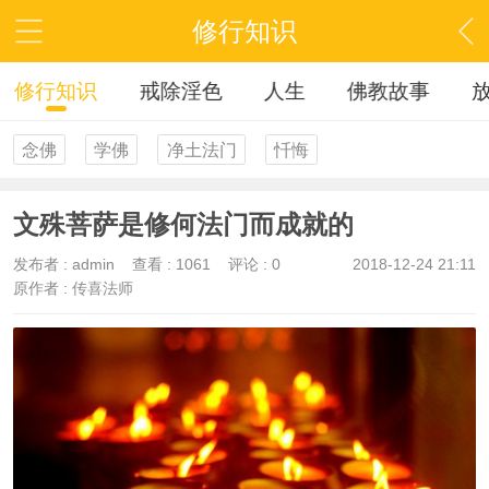
修行知识
修行知识
戒除淫色
人生
佛教故事
念佛
学佛
净土法门
忏悔
文殊菩萨是修何法门而成就的
发布者 :
admin
查看 :
1061
评论 : 0
2018-12-24 21:11
原作者 : 传喜法师